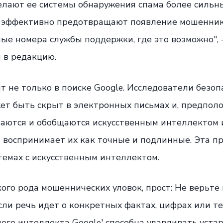
елают ее системы обнаружения спама более сильн
 эффективно предотвращают появление мошеннико
е номера службы поддержки, где это возможно", -
 в редакцию.
ит не только в поиске Google. Исследователи безоп
ет быть скрыт в электронных письмах и, предполо
аются и обобщаются искусственным интеллектом 
 воспринимает их как точные и подлинные. Эта п
темах с искусственным интеллектом.
кого рода мошеннических уловок, прост: Не верьте 
если речь идет о конкретных фактах, цифрах или т
ного интеллекта Google' способна улавливать уст