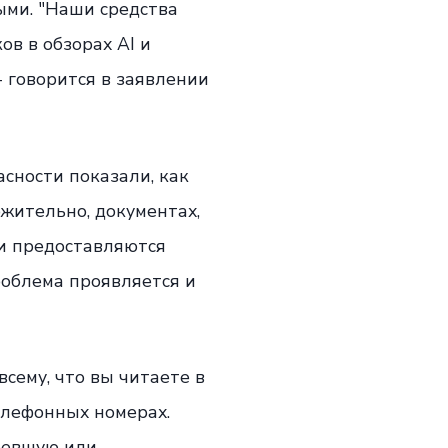
ыми. "Наши средства
в в обзорах AI и
 говорится в заявлении
асности показали, как
жительно, документах,
и предоставляются
роблема проявляется и
всему, что вы читаете в
елефонных номерах.
аревшую или