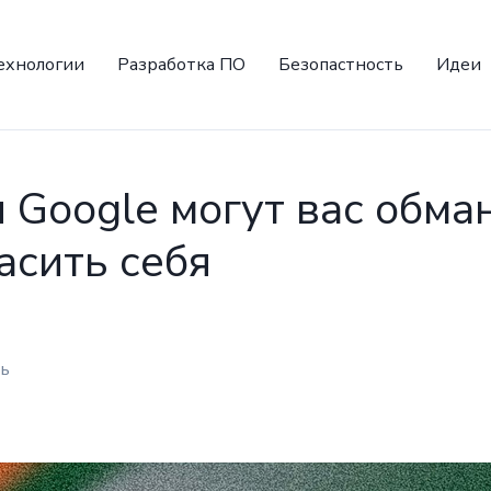
ехнологии
Разработка ПО
Безопастность
Идеи
Google могут вас обман
асить себя
ть