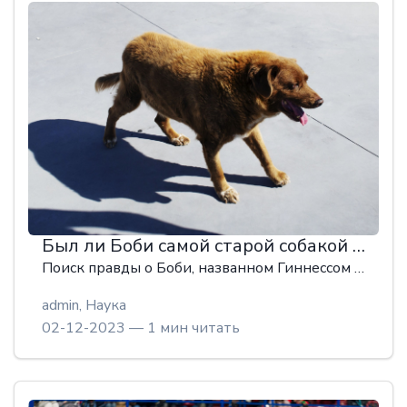
Был ли Боби самой старой собакой в мире или это обман?
Поиск правды о Боби, названном Гиннессом "самой старой собакой в истории", привел к экспертам по собачьей шерсти и теориям заговора, а также оставил у меня серьезные вопросы о том, как проверяются мировые рекорды.
admin,
Наука
02-12-2023 — 1 мин читать