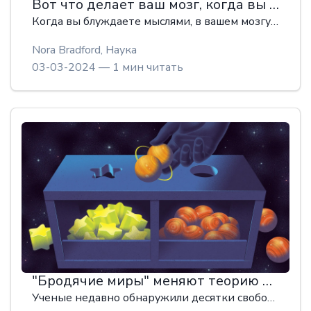
Вот что делает ваш мозг, когда вы ничем не заняты
Когда вы блуждаете мыслями, в вашем мозгу работает сеть "режима по умолчанию". Ее открытие 20 лет назад вдохновило множество исследований сетей областей мозга и их взаимодействия друг с другом.
Nora Bradford,
Наука
03-03-2024 — 1 мин читать
"Бродячие миры" меняют теорию формирования планет
Ученые недавно обнаружили десятки свободно плавающих планет, не поддающихся классификации, что заставило их пересмотреть свои теории формирования звезд и планет.