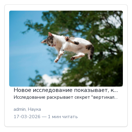
Новое исследование показывает, как кошки почти всегда приземляются на лапы
Исследование раскрывает секрет "вертикального" приземления кошек: гибкий грудной отдел позвоночника позволяет сначала выравнивать голову и передние лапы, а жёсткая поясница стабилизирует заднюю часть. Анализ позвоночников и съёмка падений подтверждают последовательное вращение туловища спереди назад. Результаты помогут лечить травмы у животных и создать проворных роботов.
admin,
Наука
17-03-2026 — 1 мин читать