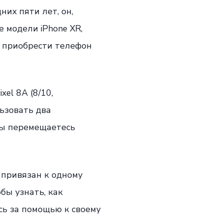
их пяти лет, он,
е модели iPhone XR,
я приобрести телефон
el 8A (8/10,
ьзовать два
вы перемещаетесь
 привязан к одному
обы узнать, как
сь за помощью к своему