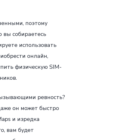
ченными, поэтому
о вы собираетесь
ируете использовать
риобрести онлайн,
упить физическую SIM-
ников.
 вызывающими ревность?
даже он может быстро
Maps и изредка
о, вам будет