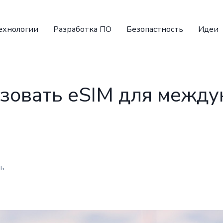
ехнологии
Разработка ПО
Безопастность
Идеи
ьзовать eSIM для межд
ть